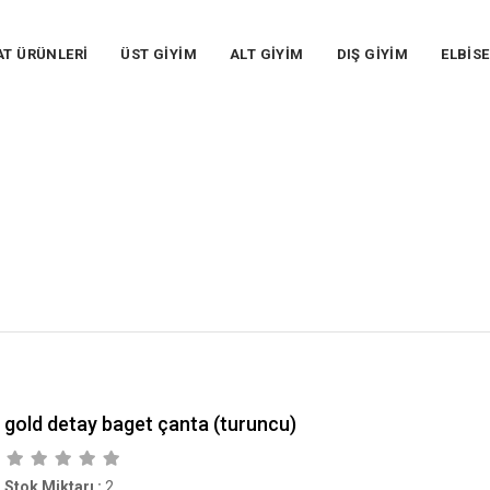
AT ÜRÜNLERİ
ÜST GİYİM
ALT GİYİM
DIŞ GİYİM
ELBİSE
gold detay baget çanta (turuncu)
Stok Miktarı
:
2