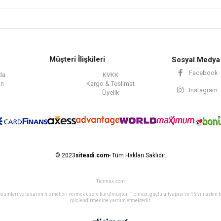
Müşteri İlişkileri
Sosyal Medya
Facebook
da
KVKK
ın
Kargo & Teslimat
Instagram
Üyelik
© 2023
siteadi.com
- Tüm Hakları Saklıdır.
Ticimax.com
ret çözümleri ve tasarım hizmetleri vermek üzere kurulmuştur. Ticimax, güçlü altyapısı ve 15 yılı aşkın
güçlendirmesine yardım etmektedir.