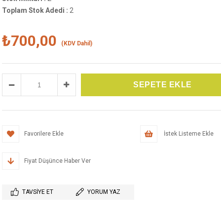
Toplam Stok Adedi
:
2
₺700,00
(KDV Dahil)
Favorilere Ekle
İstek Listeme Ekle
Fiyat Düşünce Haber Ver
TAVSIYE ET
YORUM YAZ