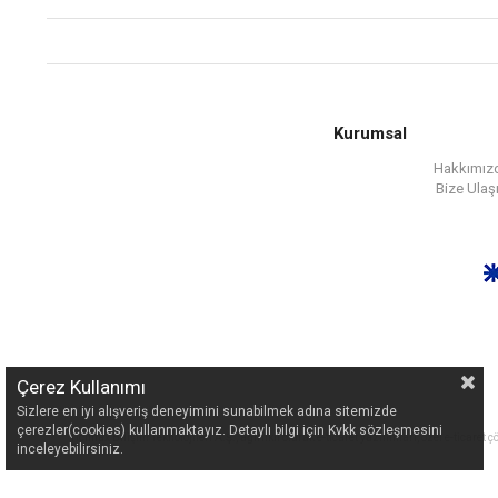
Kurumsal
Hakkımız
Bize Ulaş
Çerez Kullanımı
Sizlere en iyi alışveriş deneyimini sunabilmek adına sitemizde
çerezler(cookies) kullanmaktayız. Detaylı bilgi için Kvkk sözleşmesini
Ticimax Bilişim Teknolojileri A.Ş., ağırlıklı olarak e-ticaret yazılımları, özel e-tica
inceleyebilirsiniz.