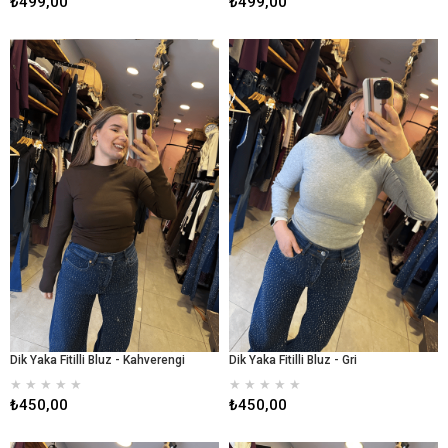
₺499,00
₺499,00
Dik Yaka Fitilli Bluz - Kahverengi
Dik Yaka Fitilli Bluz - Gri
★
★
★
★
★
★
★
★
★
★
₺450,00
₺450,00