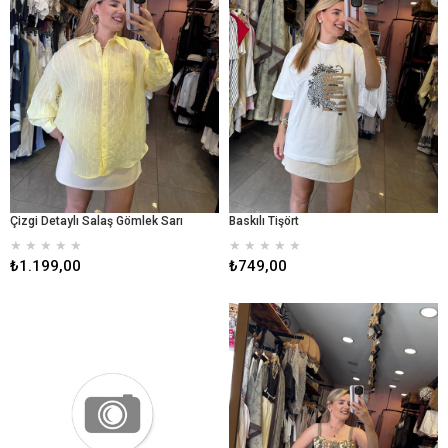
Çizgi Detaylı Salaş Gömlek Sarı
Baskılı Tişört
★
★
★
★
★
★
★
★
★
★
₺1.199,00
₺749,00