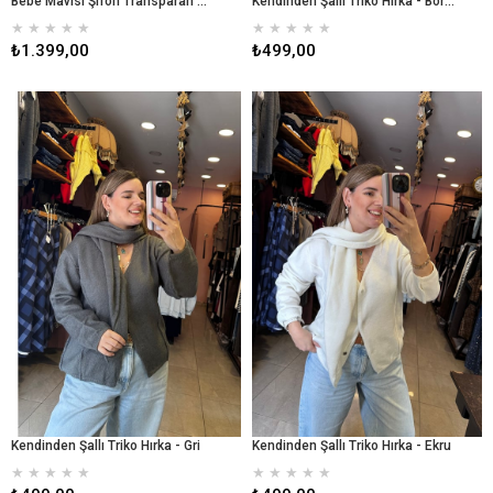
Bebe Mavisi Şifon Transparan Gömlek
Kendinden Şallı Triko Hırka - Bordo
★
★
★
★
★
★
★
★
★
★
₺1.399,00
₺499,00
Kendinden Şallı Triko Hırka - Gri
Kendinden Şallı Triko Hırka - Ekru
★
★
★
★
★
★
★
★
★
★