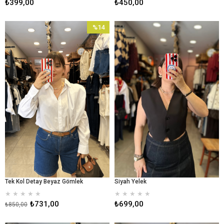
₺399,00
₺450,00
%14
İndirim
%14İndirim
Tek Kol Detay Beyaz Gömlek
Siyah Yelek
★
★
★
★
★
★
★
★
★
★
₺731,00
₺699,00
₺850,00