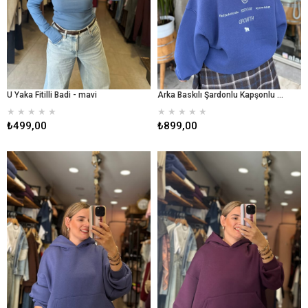
U Yaka Fitilli Badi - mavi
Arka Baskılı Şardonlu Kapşonlu Sweeet - mavi
★
★
★
★
★
★
★
★
★
★
₺499,00
₺899,00