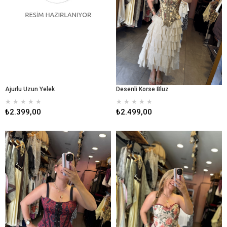
Ajurlu Uzun Yelek
Desenli Korse Bluz
★
★
★
★
★
★
★
★
★
★
₺2.399,00
₺2.499,00