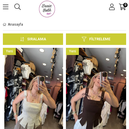
0
Anasayfa
SIRALAMA
FILTRELEME
Yeni
Yeni
Ürün
Ürün