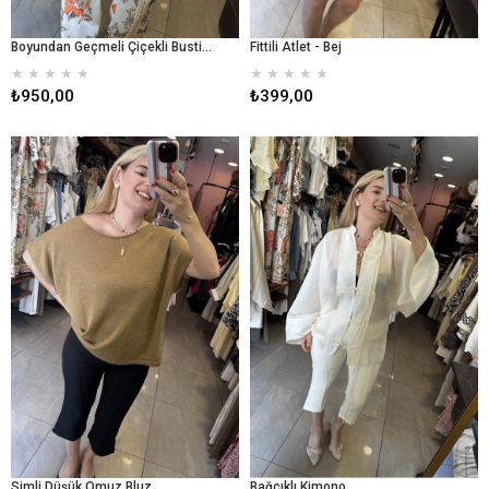
Boyundan Geçmeli Çiçekli Bustiyer
Fittili Atlet - Bej
★
★
★
★
★
★
★
★
★
★
₺950,00
₺399,00
Simli Düşük Omuz Bluz
Bağcıklı Kimono