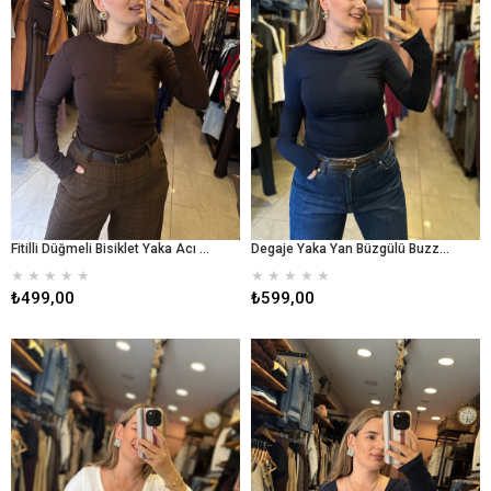
Fitilli Düğmeli Bisiklet Yaka Acı Kahve Body
Degaje Yaka Yan Büzgülü Buzzy badi - lacıvert
★
★
★
★
★
★
★
★
★
★
₺499,00
₺599,00