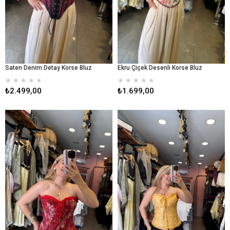
Saten Denim Detay Korse Bluz
Ekru Çiçek Desenli Korse Bluz
★
★
★
★
★
★
★
★
★
★
₺2.499,00
₺1.699,00