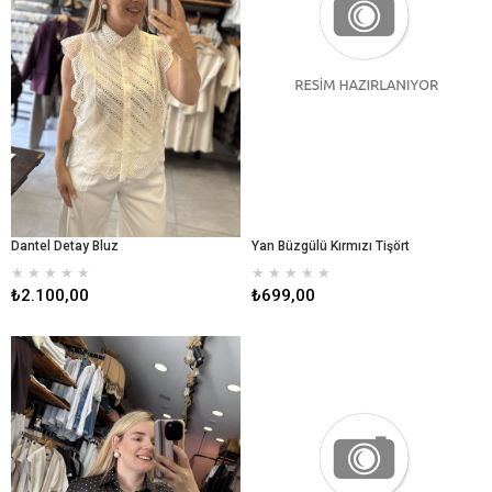
Dantel Detay Bluz
Yan Büzgülü Kırmızı Tişört
★
★
★
★
★
★
★
★
★
★
₺2.100,00
₺699,00