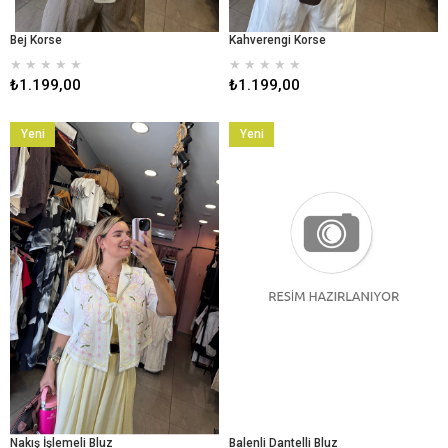
Bej Korse
Kahverengi Korse
★
★
★
★
★
★
★
★
★
★
₺1.199,00
₺1.199,00
Yeni
Yeni
Ürün
Ürün
Nakış İşlemeli Bluz
Balenli Dantelli Bluz