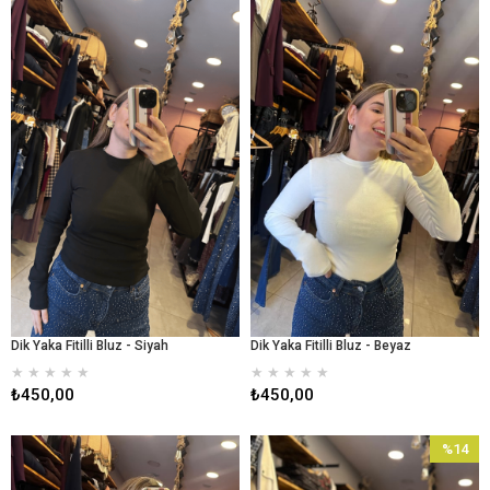
Dik Yaka Fitilli Bluz - Siyah
Dik Yaka Fitilli Bluz - Beyaz
★
★
★
★
★
★
★
★
★
★
₺450,00
₺450,00
%14
İndirim