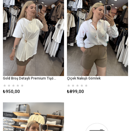
Gold Broş Detaylı Premium Tişört - Beyaz
Çiçek Nakışlı Gömlek
★
★
★
★
★
★
★
★
★
★
₺950,00
₺899,00