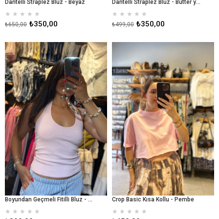
Dantelli Straplez Bluz - Beyaz
Dantelli Straplez Bluz - Butter yellow
★
★
★
★
★
★
★
★
★
★
₺350,00
₺350,00
₺650,00
₺499,00
Boyundan Geçmeli Fitilli Bluz - Pembe
Crop Basic Kısa Kollu - Pembe
★
★
★
★
★
★
★
★
★
★