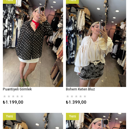
Yeni
Yeni
Ürün
Ürün
Puantiyeli Gömlek
Bohem Keten Bluz
★
★
★
★
★
★
★
★
★
★
₺1.199,00
₺1.399,00
Yeni
Yeni
Ürün
Ürün