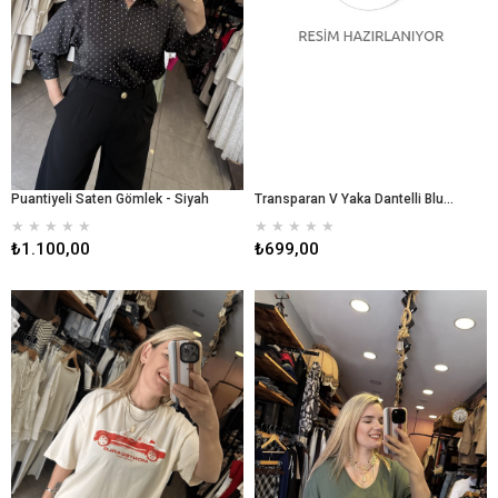
Puantiyeli Saten Gömlek - Siyah
Transparan V Yaka Dantelli Bluz - Beyaz
★
★
★
★
★
★
★
★
★
★
₺1.100,00
₺699,00