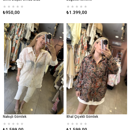
★
★
★
★
★
★
★
★
★
★
₺950,00
₺1.399,00
Nakışlı Gömlek
İthal Çiçekli Gömlek
★
★
★
★
★
★
★
★
★
★
₺1.599,00
₺1.599,00