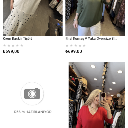
Krem Baskılı Tişört
İthal Kumaş V Yaka Oversize Bluz - Yeşil
★
★
★
★
★
★
★
★
★
★
₺699,00
₺699,00