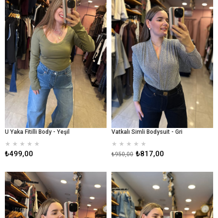
%14İndir
U Yaka Fitilli Body - Yeşil
Vatkalı Simli Bodysuit - Gri
★
★
★
★
★
★
★
★
★
★
₺499,00
₺817,00
₺950,00