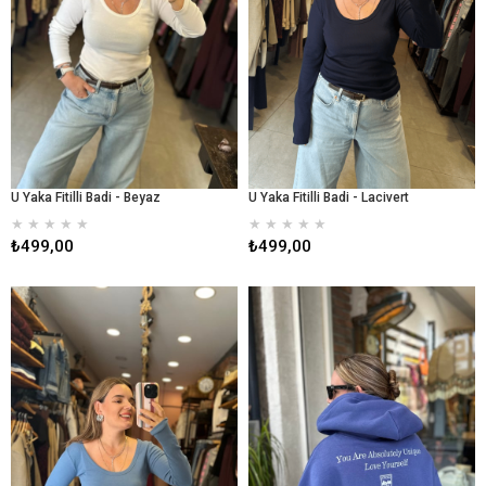
U Yaka Fitilli Badi - Beyaz
U Yaka Fitilli Badi - Lacivert
★
★
★
★
★
★
★
★
★
★
₺499,00
₺499,00