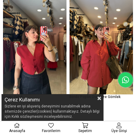
Bordo Yelek
Bordo Poplin Oversize Gömlek
Çerez Kullanımı
★
★
★
★
★
★
★
★
★
★
Sizlere en iyi alışveriş deneyimini sunabilmek adına
₺699,00
₺599,00
sitemizde çerezler(cookies) kullanmaktayız. Detaylı bilgi
için Kvkk sözleşmesini inceleyebilirsiniz.
%36
Anasayfa
Favorilerim
Sepetim
Üye Girişi
İndirim