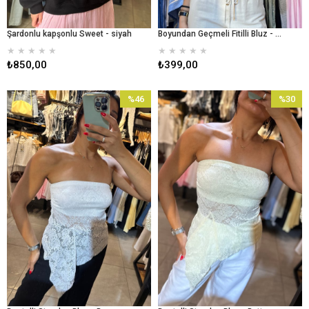
Şardonlu kapşonlu Sweet - siyah
Boyundan Geçmeli Fitilli Bluz - yavruağzı
★
★
★
★
★
★
★
★
★
★
₺850,00
₺399,00
%46
%30
İndirim
İndirim
%46İndirim
%30İndir