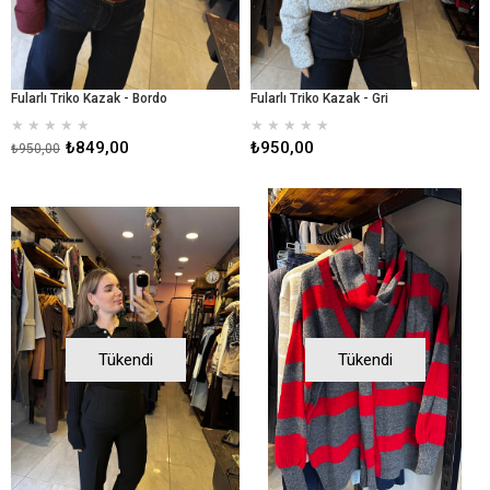
Fularlı Triko Kazak - Bordo
Fularlı Triko Kazak - Gri
★
★
★
★
★
★
★
★
★
★
₺849,00
₺950,00
₺950,00
Tükendi
Tükendi