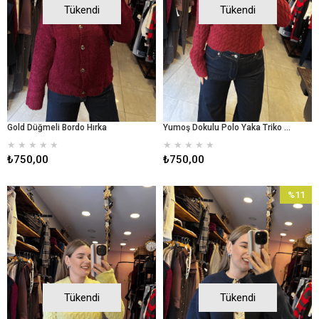
Tükendi
Tükendi
Gold Düğmeli Bordo Hırka
Yumoş Dokulu Polo Yaka Triko Kazak - Bordo
★
★
★
★
★
★
★
★
★
★
₺750,00
₺750,00
%11
İndirim
%11İndir
Tükendi
Tükendi