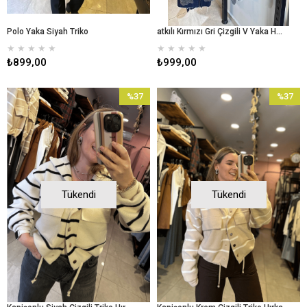
Polo Yaka Siyah Triko
atkılı Kırmızı Gri Çizgili V Yaka Hırka
★
★
★
★
★
★
★
★
★
★
₺899,00
₺999,00
%37
%37
İndirim
İndirim
%37İndirim
%37İndir
Tükendi
Tükendi