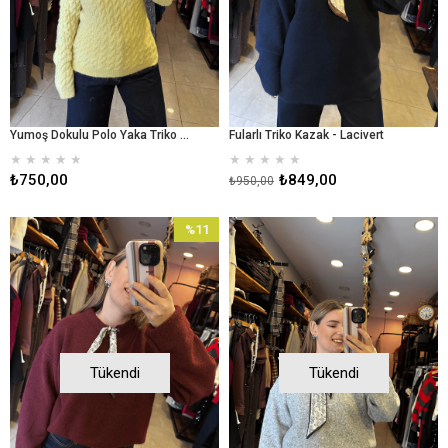
Yumoş Dokulu Polo Yaka Triko Kazak - Sarı
Fularlı Triko Kazak - Lacivert
★
★
★
★
★
★
★
★
★
★
₺750,00
₺849,00
₺950,00
%11
İndirim
%11İndirim
Tükendi
Tükendi