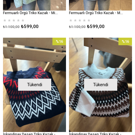
Fermuarlı Örgü Triko Kazak - Mint Yeşili
Fermuarlı Örgü Triko Kazak - Mavi
★
★
★
★
★
★
★
★
★
★
₺599,00
₺599,00
₺1.100,00
₺1.100,00
%16
%16
İndirim
İndirim
%16İndirim
%16İndir
Tükendi
Tükendi
İskandinav Desen Triko Kazak - Lacivert
İskandinav Desen Triko Kazak - Krem