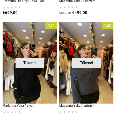
Premium File Örgü Triko - Gri
Madonna Yaka / Lacivert
★
★
★
★
★
★
★
★
★
★
₺699,00
₺499,00
₺650,00
%24
%23
İndirim
İndirim
%24İndirim
%23İndir
Tükendi
Tükendi
Madonna Yaka / siyah
Madonna Yaka / antrasit
★
★
★
★
★
★
★
★
★
★