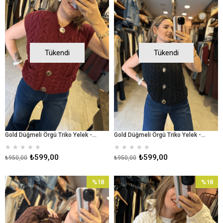
%37İndirim
%37İndir
Tükendi
Tükendi
Gold Düğmeli Örgü Triko Yelek - Bordo
Gold Düğmeli Örgü Triko Yelek - Lacivert
★
★
★
★
★
★
★
★
★
★
₺599,00
₺599,00
₺950,00
₺950,00
%18
%18
İndirim
İndirim
%18İndirim
%18İndir