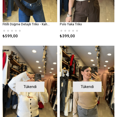
Fitilli Düğme Detaylı Triko - Kahverengi
Polo Yaka Triko
★
★
★
★
★
★
★
★
★
★
₺599,00
₺399,00
Tükendi
Tükendi