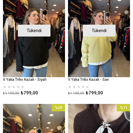
%27İndirim
%27İndir
Tükendi
Tükendi
V Yaka Triko Kazak - Siyah
V Yaka Triko Kazak - Sarı
★
★
★
★
★
★
★
★
★
★
₺799,00
₺799,00
₺1.100,00
₺1.100,00
%29
%11
İndirim
İndirim
%29İndirim
%11İndir