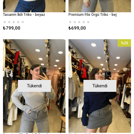
Tasarım İkili Triko - beyaz
Premium File Örgü Triko - bej
★
★
★
★
★
★
★
★
★
★
₺799,00
₺699,00
%23
İndirim
%23İndir
Tükendi
Tükendi