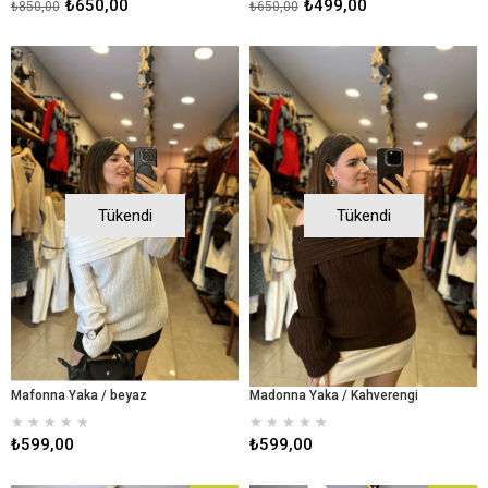
₺650,00
₺499,00
₺850,00
₺650,00
Tükendi
Tükendi
Mafonna Yaka / beyaz
Madonna Yaka / Kahverengi
★
★
★
★
★
★
★
★
★
★
₺599,00
₺599,00