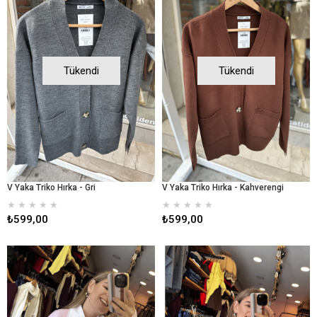
Tükendi
Tükendi
V Yaka Triko Hırka - Gri
V Yaka Triko Hırka - Kahverengi
★
★
★
★
★
★
★
★
★
★
₺599,00
₺599,00