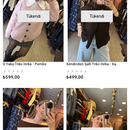
Tükendi
Tükendi
V Yaka Triko Hırka - Pembe
Kendinden Şallı Triko Hırka - Kahverengi
★
★
★
★
★
★
★
★
★
★
₺599,00
₺499,00