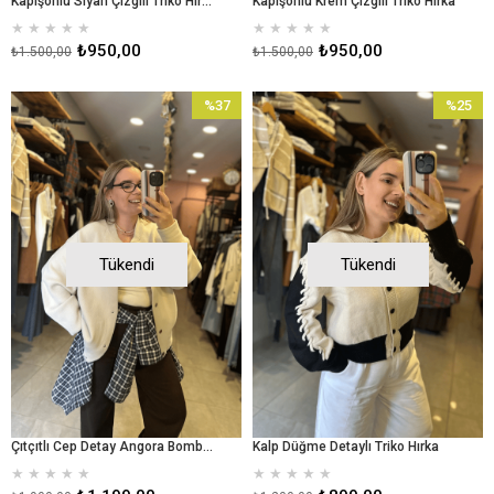
Kapişonlu Siyah Çizgili Triko Hırka
Kapişonlu Krem Çizgili Triko Hırka
★
★
★
★
★
★
★
★
★
★
₺950,00
₺950,00
₺1.500,00
₺1.500,00
%37
%25
İndirim
İndirim
%37İndirim
%25İndir
Tükendi
Tükendi
Çıtçıtlı Cep Detay Angora Bomber Ceket
Kalp Düğme Detaylı Triko Hırka
★
★
★
★
★
★
★
★
★
★