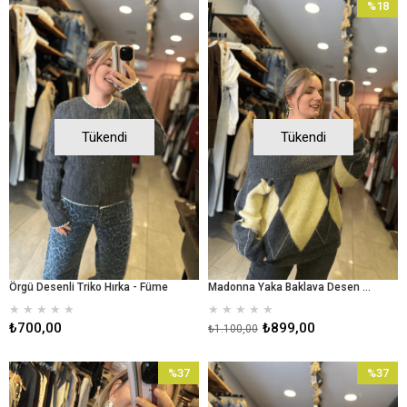
%18
İndirim
%18İndir
Tükendi
Tükendi
Örgü Desenli Triko Hırka - Füme
Madonna Yaka Baklava Desen Trıko Kazak Gri Sarı
★
★
★
★
★
★
★
★
★
★
₺700,00
₺899,00
₺1.100,00
%37
%37
İndirim
İndirim