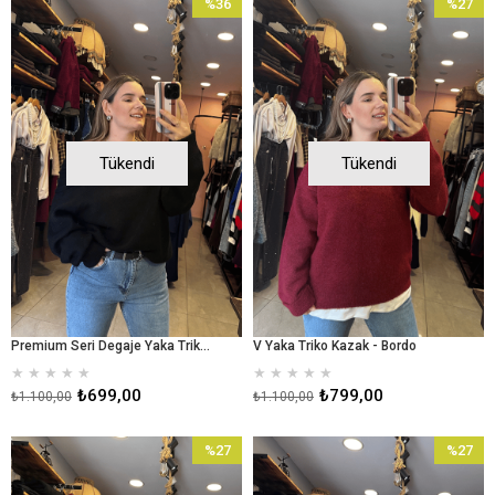
%36
%27
İndirim
İndirim
%36İndirim
%27İndir
Tükendi
Tükendi
Premium Seri Degaje Yaka Triko Kazak
V Yaka Triko Kazak - Bordo
★
★
★
★
★
★
★
★
★
★
₺699,00
₺799,00
₺1.100,00
₺1.100,00
%27
%27
İndirim
İndirim