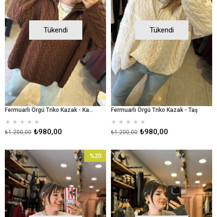
Tükendi
Tükendi
Fermuarlı Örgü Triko Kazak - Kahverengi
Fermuarlı Örgü Triko Kazak - Taş
★
★
★
★
★
★
★
★
★
★
₺980,00
₺980,00
₺1.200,00
₺1.200,00
%20
İndirim
%20İndirim