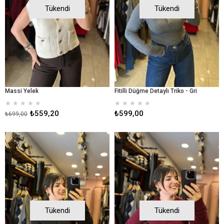
Tükendi
Tükendi
Massi Yelek
Fitilli Düğme Detaylı Triko - Gri
★
★
★
★
★
★
★
★
★
★
₺559,20
₺599,00
₺699,00
Tükendi
Tükendi