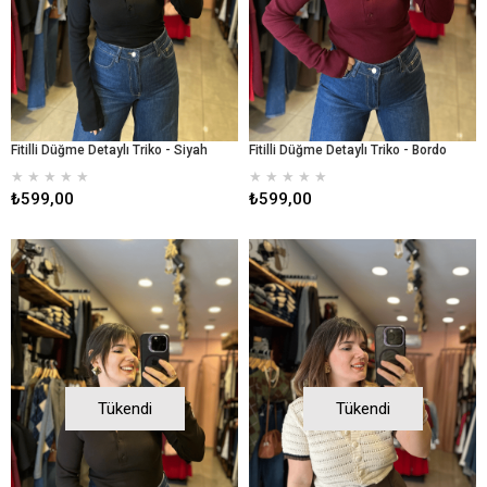
Fitilli Düğme Detaylı Triko - Siyah
Fitilli Düğme Detaylı Triko - Bordo
★
★
★
★
★
★
★
★
★
★
₺599,00
₺599,00
Tükendi
Tükendi