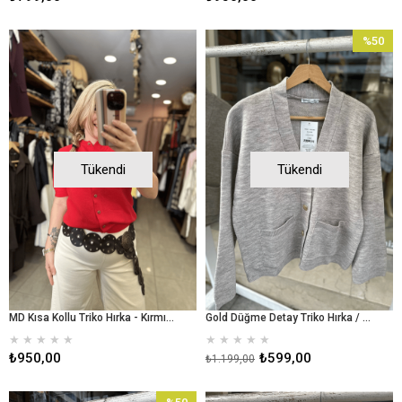
%50
İndirim
%50İndir
Tükendi
Tükendi
MD Kısa Kollu Triko Hırka - Kırmızı
Gold Düğme Detay Triko Hırka / Koyu Bej
★
★
★
★
★
★
★
★
★
★
₺950,00
₺599,00
₺1.199,00