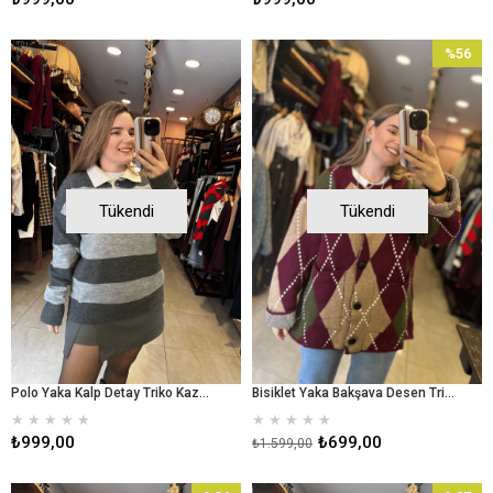
%56
İndirim
%56İndir
Tükendi
Tükendi
Polo Yaka Kalp Detay Triko Kazak - Gri
Bisiklet Yaka Bakşava Desen Triko Hırka
★
★
★
★
★
★
★
★
★
★
₺999,00
₺699,00
₺1.599,00