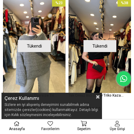
%23
%38
İndirim
İndirim
%23İndirim
%38İndir
Tükendi
Tükendi
Kendinden Dokulu Oversize Triko Kazak - gri
Tek Omuz İnci Detay Triko Kazak - Siyah
Çerez Kullanımı
★
★
★
★
★
★
★
★
★
★
Sizlere en iyi alışveriş deneyimini sunabilmek adına
₺499,00
₺499,00
₺650,00
₺799,00
sitemizde çerezler(cookies) kullanmaktayız. Detaylı bilgi
için Kvkk sözleşmesini inceleyebilirsiniz.
%38
%37
Anasayfa
Favorilerim
Sepetim
Üye Girişi
İndirim
İndirim