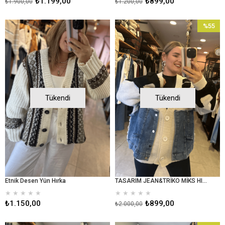
₺1.199,00
₺899,00
₺1.900,00
₺1.200,00
%55
İndirim
%55İndir
Tükendi
Tükendi
Etnik Desen Yün Hırka
TASARIM JEAN&TRİKO MİKS HIRKA
★
★
★
★
★
★
★
★
★
★
₺1.150,00
₺899,00
₺2.000,00