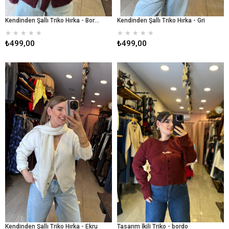
Kendinden Şallı Triko Hırka - Bordo
Kendinden Şallı Triko Hırka - Gri
★
★
★
★
★
★
★
★
★
★
₺499,00
₺499,00
Kendinden Şallı Triko Hırka - Ekru
Tasarım İkili Triko - bordo