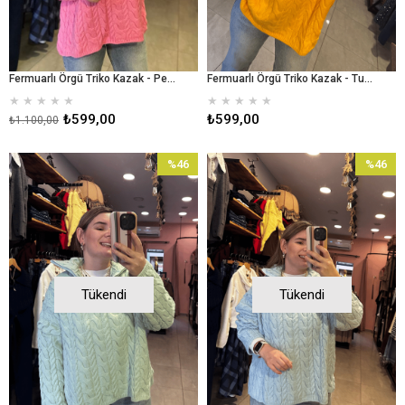
Fermuarlı Örgü Triko Kazak - Pembe
Fermuarlı Örgü Triko Kazak - Turuncu
★
★
★
★
★
★
★
★
★
★
₺599,00
₺599,00
₺1.100,00
%46
%46
İndirim
İndirim
%46İndirim
%46İndir
Tükendi
Tükendi