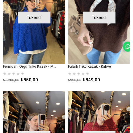
Tükendi
Tükendi
Fermuarlı Örgü Triko Kazak - Mavi
Fularlı Triko Kazak - Kahve
★
★
★
★
★
★
★
★
★
★
₺850,00
₺849,00
₺1.200,00
₺950,00