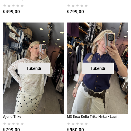
★
★
★
★
★
★
★
★
★
★
₺499,00
₺799,00
Tükendi
Tükendi
Ajurlu Triko
MD Kısa Kollu Triko Hırka - Lacivert
★
★
★
★
★
★
★
★
★
★
₺799,00
₺950,00