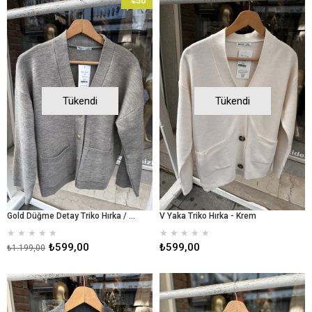
%50
İndirim
%50İndirim
Tükendi
Tükendi
Gold Düğme Detay Triko Hırka / vizon
V Yaka Triko Hırka - Krem
★
★
★
★
★
★
★
★
★
★
₺599,00
₺599,00
₺1.199,00