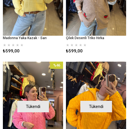
Madonna Yaka Kazak - Sarı
Çilek Desenli Triko Hırka
★
★
★
★
★
★
★
★
★
★
₺599,00
₺599,00
%46
İndirim
%46İndirim
Tükendi
Tükendi