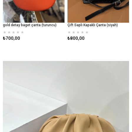
gold detay baget çanta (turuncu)
Çift Saplı Kapaklı Çanta (siyah)
★
★
★
★
★
★
★
★
★
★
₺700,00
₺800,00