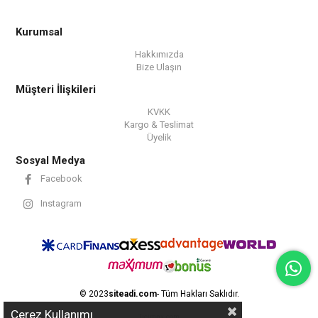
Kurumsal
Hakkımızda
Bize Ulaşın
Müşteri İlişkileri
KVKK
Kargo & Teslimat
Üyelik
Sosyal Medya
Facebook
Instagram
© 2023
siteadi.com
- Tüm Hakları Saklıdır.
Çerez Kullanımı
Ticimax.com