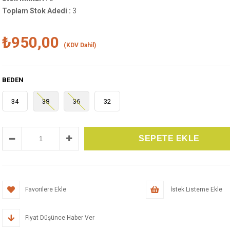
Toplam Stok Adedi
:
3
₺950,00
(KDV Dahil)
BEDEN
34
38
36
32
Favorilere Ekle
İstek Listeme Ekle
Fiyat Düşünce Haber Ver