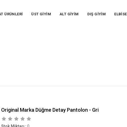
AT ÜRÜNLERİ
ÜST GİYİM
ALT GİYİM
DIŞ GİYİM
ELBİSE
Original Marka Düğme Detay Pantolon - Gri
Stok Miktarı
:
0