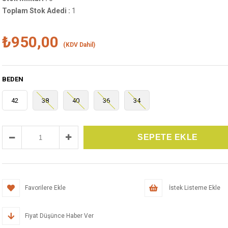
Toplam Stok Adedi
:
1
₺950,00
(KDV Dahil)
BEDEN
42
38
40
36
34
Favorilere Ekle
İstek Listeme Ekle
Fiyat Düşünce Haber Ver