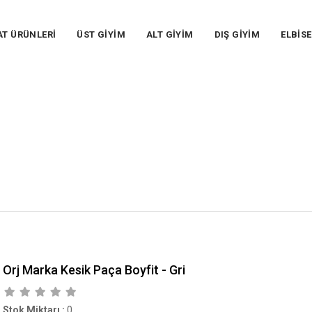
AT ÜRÜNLERİ
ÜST GİYİM
ALT GİYİM
DIŞ GİYİM
ELBİSE
Orj Marka Kesik Paça Boyfit - Gri
Stok Miktarı
:
0