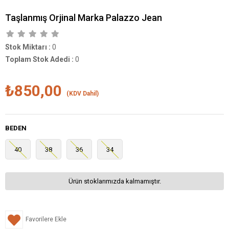
Taşlanmış Orjinal Marka Palazzo Jean
Stok Miktarı
:
0
Toplam Stok Adedi
:
0
₺850,00
(KDV Dahil)
BEDEN
40
38
36
34
Ürün stoklarımızda kalmamıştır.
Favorilere Ekle