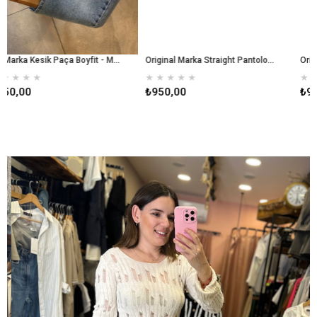
Orj Marka Kesik Paça Boyfit - Mavi
Original Marka Straight Pantolon - Kahverengi
★
★
★
★
★
★
★
★
★
★
₺950,00
₺950,00